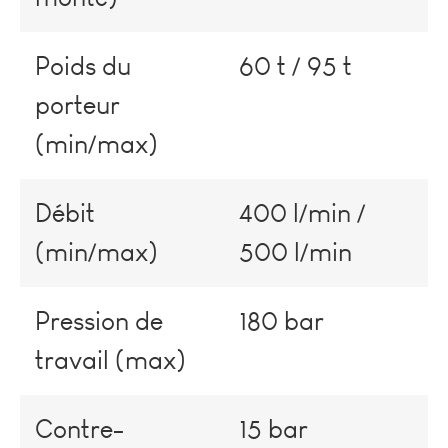
Poids du
60 t / 95 t
porteur
(min/max)
Débit
400 l/min /
(min/max)
500 l/min
Pression de
180 bar
travail (max)
Contre-
15 bar