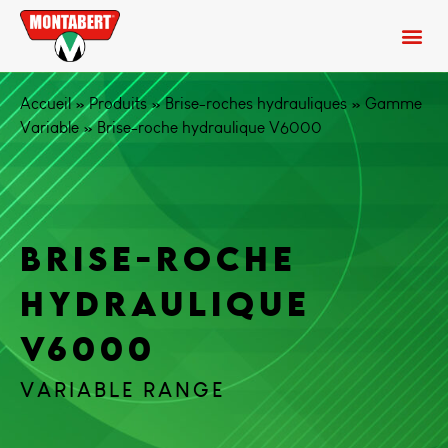
Accueil
»
Produits
»
Brise-roches hydrauliques
»
Gamme
Variable
»
Brise-roche hydraulique V6000
BRISE-ROCHE
HYDRAULIQUE
V6000
VARIABLE RANGE