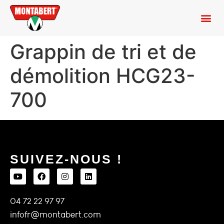
Grappin de tri et de
démolition HCG23-
700
SUIVEZ-NOUS !
04 72 22 97 97
infofr@montabert.com